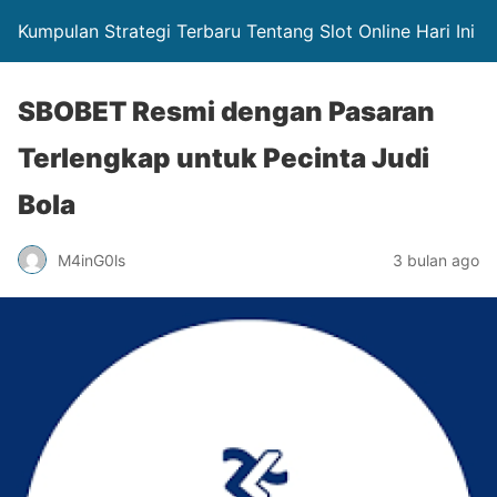
Kumpulan Strategi Terbaru Tentang Slot Online Hari Ini
SBOBET Resmi dengan Pasaran
Terlengkap untuk Pecinta Judi
Bola
M4inG0ls
3 bulan ago