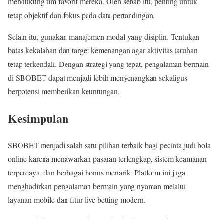
mendukung tim favorit mereka. Oleh sebab itu, penting untuk
tetap objektif dan fokus pada data pertandingan.
Selain itu, gunakan manajemen modal yang disiplin. Tentukan
batas kekalahan dan target kemenangan agar aktivitas taruhan
tetap terkendali. Dengan strategi yang tepat, pengalaman bermain
di SBOBET dapat menjadi lebih menyenangkan sekaligus
berpotensi memberikan keuntungan.
Kesimpulan
SBOBET menjadi salah satu pilihan terbaik bagi pecinta judi bola
online karena menawarkan pasaran terlengkap, sistem keamanan
terpercaya, dan berbagai bonus menarik. Platform ini juga
menghadirkan pengalaman bermain yang nyaman melalui
layanan mobile dan fitur live betting modern.