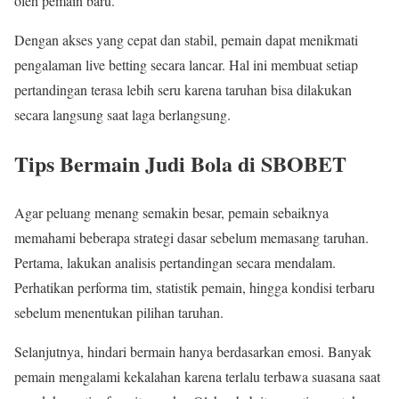
oleh pemain baru.
Dengan akses yang cepat dan stabil, pemain dapat menikmati
pengalaman live betting secara lancar. Hal ini membuat setiap
pertandingan terasa lebih seru karena taruhan bisa dilakukan
secara langsung saat laga berlangsung.
Tips Bermain Judi Bola di SBOBET
Agar peluang menang semakin besar, pemain sebaiknya
memahami beberapa strategi dasar sebelum memasang taruhan.
Pertama, lakukan analisis pertandingan secara mendalam.
Perhatikan performa tim, statistik pemain, hingga kondisi terbaru
sebelum menentukan pilihan taruhan.
Selanjutnya, hindari bermain hanya berdasarkan emosi. Banyak
pemain mengalami kekalahan karena terlalu terbawa suasana saat