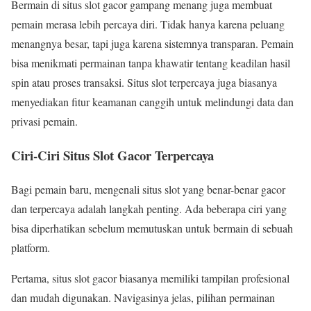
Bermain di situs slot gacor gampang menang juga membuat
pemain merasa lebih percaya diri. Tidak hanya karena peluang
menangnya besar, tapi juga karena sistemnya transparan. Pemain
bisa menikmati permainan tanpa khawatir tentang keadilan hasil
spin atau proses transaksi. Situs slot terpercaya juga biasanya
menyediakan fitur keamanan canggih untuk melindungi data dan
privasi pemain.
Ciri-Ciri Situs Slot Gacor Terpercaya
Bagi pemain baru, mengenali situs slot yang benar-benar gacor
dan terpercaya adalah langkah penting. Ada beberapa ciri yang
bisa diperhatikan sebelum memutuskan untuk bermain di sebuah
platform.
Pertama, situs slot gacor biasanya memiliki tampilan profesional
dan mudah digunakan. Navigasinya jelas, pilihan permainan