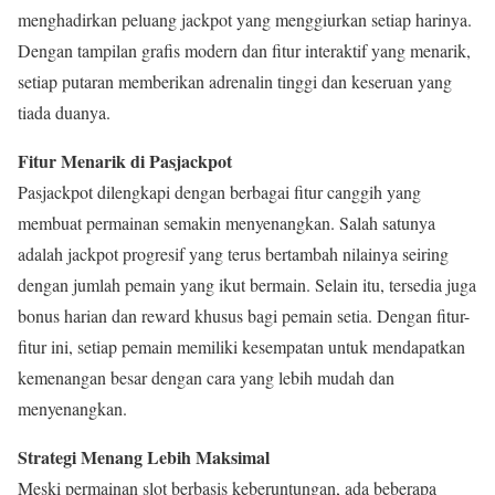
menghadirkan peluang jackpot yang menggiurkan setiap harinya.
Dengan tampilan grafis modern dan fitur interaktif yang menarik,
setiap putaran memberikan adrenalin tinggi dan keseruan yang
tiada duanya.
Fitur Menarik di Pasjackpot
Pasjackpot dilengkapi dengan berbagai fitur canggih yang
membuat permainan semakin menyenangkan. Salah satunya
adalah jackpot progresif yang terus bertambah nilainya seiring
dengan jumlah pemain yang ikut bermain. Selain itu, tersedia juga
bonus harian dan reward khusus bagi pemain setia. Dengan fitur-
fitur ini, setiap pemain memiliki kesempatan untuk mendapatkan
kemenangan besar dengan cara yang lebih mudah dan
menyenangkan.
Strategi Menang Lebih Maksimal
Meski permainan slot berbasis keberuntungan, ada beberapa