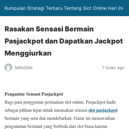
Kumpulan Strategi Terbaru Tentang Slot Online Hari Ini
Rasakan Sensasi Bermain
Pasjackpot dan Dapatkan Jackpot
Menggiurkan
M4inG0ls
7 bulan ago
Pengantar Sensasi Pasjackpot
Bagi para penggemar permainan slot online, Pasjackpot hadir
slot pasjackpot
sebagai pilihan tepat untuk merasakan sensasi
bermain yang seru dan mendebarkan. Game ini menawarkan
pengalaman bermain yang berbeda dari slot biasa karena