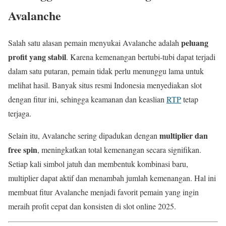
Avalanche
peluang
Salah satu alasan pemain menyukai Avalanche adalah
profit yang stabil
. Karena kemenangan bertubi-tubi dapat terjadi
dalam satu putaran, pemain tidak perlu menunggu lama untuk
melihat hasil. Banyak situs resmi Indonesia menyediakan slot
dengan fitur ini, sehingga keamanan dan keaslian
RTP
tetap
terjaga.
multiplier dan
Selain itu, Avalanche sering dipadukan dengan
free spin
, meningkatkan total kemenangan secara signifikan.
Setiap kali simbol jatuh dan membentuk kombinasi baru,
multiplier dapat aktif dan menambah jumlah kemenangan. Hal ini
membuat fitur Avalanche menjadi favorit pemain yang ingin
meraih profit cepat dan konsisten di slot online 2025.