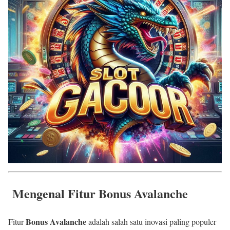
Mengenal Fitur Bonus Avalanche
Bonus Avalanche
Fitur
adalah salah satu inovasi paling populer