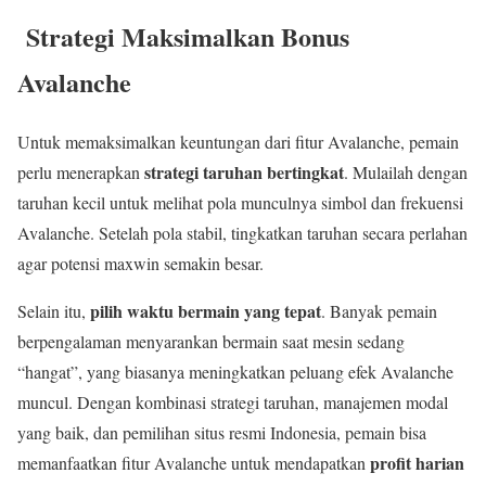
Strategi Maksimalkan Bonus
Avalanche
Untuk memaksimalkan keuntungan dari fitur Avalanche, pemain
strategi taruhan bertingkat
perlu menerapkan
. Mulailah dengan
taruhan kecil untuk melihat pola munculnya simbol dan frekuensi
Avalanche. Setelah pola stabil, tingkatkan taruhan secara perlahan
agar potensi maxwin semakin besar.
pilih waktu bermain yang tepat
Selain itu,
. Banyak pemain
berpengalaman menyarankan bermain saat mesin sedang
“hangat”, yang biasanya meningkatkan peluang efek Avalanche
muncul. Dengan kombinasi strategi taruhan, manajemen modal
yang baik, dan pemilihan situs resmi Indonesia, pemain bisa
profit harian
memanfaatkan fitur Avalanche untuk mendapatkan