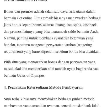
Bonus dan promosi adalah salah satu daya tarik utama dalam
bermain slot online. Situs terbaik biasanya menawarkan berbagai
jenis bonus seperti bonus selamat datang, free spins, cashback,
dan promosi lainnya yang bisa menambah saldo bermain Anda.
Namun, penting untuk membaca syarat dan ketentuan yang
berlaku, terutama mengenai persyaratan taruhan (wagering
requirement) yang harus dipenuhi sebelum bonus bisa dicairkan.
Pilih situs yang menawarkan bonus dengan persyaratan yang
masuk akal dan memberikan nilai tambah nyata bagi Anda saat
bermain Gates of Olympus.
4. Perhatikan Ketersediaan Metode Pembayaran
Situs terbaik biasanya menyediakan berbagai pilihan metode
pembayaran yang aman dan nyaman, seperti transfer bank lokal,