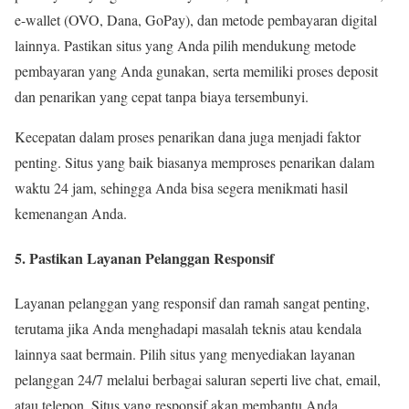
e-wallet (OVO, Dana, GoPay), dan metode pembayaran digital
lainnya. Pastikan situs yang Anda pilih mendukung metode
pembayaran yang Anda gunakan, serta memiliki proses deposit
dan penarikan yang cepat tanpa biaya tersembunyi.
Kecepatan dalam proses penarikan dana juga menjadi faktor
penting. Situs yang baik biasanya memproses penarikan dalam
waktu 24 jam, sehingga Anda bisa segera menikmati hasil
kemenangan Anda.
5. Pastikan Layanan Pelanggan Responsif
Layanan pelanggan yang responsif dan ramah sangat penting,
terutama jika Anda menghadapi masalah teknis atau kendala
lainnya saat bermain. Pilih situs yang menyediakan layanan
pelanggan 24/7 melalui berbagai saluran seperti live chat, email,
atau telepon. Situs yang responsif akan membantu Anda