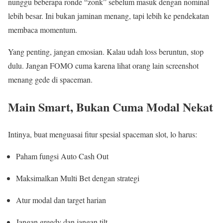
nunggu beberapa ronde “zonk” sebelum masuk dengan nominal
lebih besar. Ini bukan jaminan menang, tapi lebih ke pendekatan
membaca momentum.
Yang penting, jangan emosian. Kalau udah loss beruntun, stop
dulu. Jangan FOMO cuma karena lihat orang lain screenshot
menang gede di spaceman.
Main Smart, Bukan Cuma Modal Nekat
Intinya, buat menguasai fitur spesial spaceman slot, lo harus:
Paham fungsi Auto Cash Out
Maksimalkan Multi Bet dengan strategi
Atur modal dan target harian
Jangan greedy dan jangan tilt