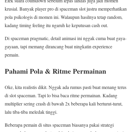
Efek suara countdown sebelum lepas landas juga jadi momen
krusial. Banyak player pro di spaceman slot justru memperhatikan
pola psikologis di momen ini. Walaupun hasilnya tetap random,
kadang timing feeling itu ngaruh ke keputusan cash out.
Di spaceman pragmatic, detail animasi ini nggak cuma buat gaya-
gayaan, tapi memang dirancang buat ningkatin experience
pemain.
Pahami Pola & Ritme Permainan
Oke, kita realistis dikit. Nggak ada rumus pasti buat menang terus
di slot spaceman. Tapi lo bisa baca ritme permainan. Kadang
multiplier sering crash di bawah 2x beberapa kali berturut-turut,
lalu tiba-tiba meledak tinggi.
Beberapa pemain di situs spaceman biasanya pakai strategi