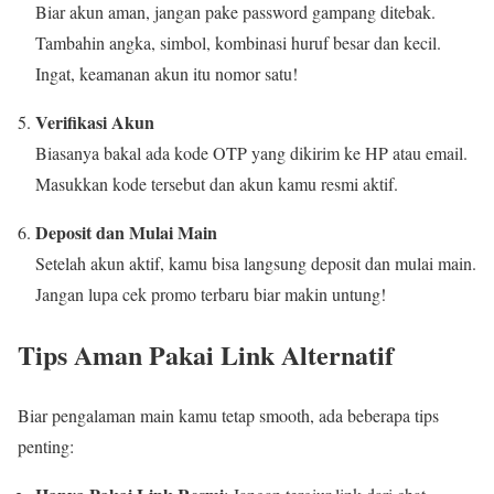
Biar akun aman, jangan pake password gampang ditebak.
Tambahin angka, simbol, kombinasi huruf besar dan kecil.
Ingat, keamanan akun itu nomor satu!
Verifikasi Akun
Biasanya bakal ada kode OTP yang dikirim ke HP atau email.
Masukkan kode tersebut dan akun kamu resmi aktif.
Deposit dan Mulai Main
Setelah akun aktif, kamu bisa langsung deposit dan mulai main.
Jangan lupa cek promo terbaru biar makin untung!
Tips Aman Pakai Link Alternatif
Biar pengalaman main kamu tetap smooth, ada beberapa tips
penting: