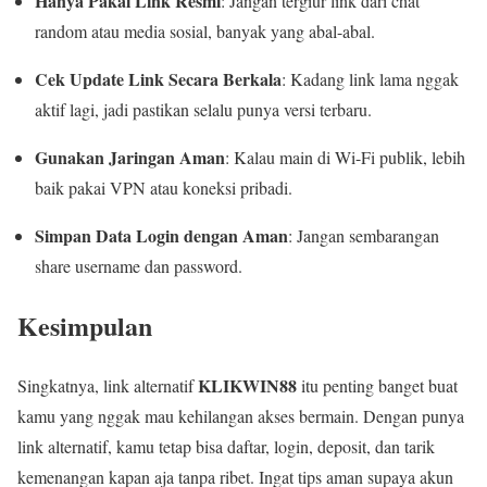
Hanya Pakai Link Resmi
: Jangan tergiur link dari chat
random atau media sosial, banyak yang abal-abal.
Cek Update Link Secara Berkala
: Kadang link lama nggak
aktif lagi, jadi pastikan selalu punya versi terbaru.
Gunakan Jaringan Aman
: Kalau main di Wi-Fi publik, lebih
baik pakai VPN atau koneksi pribadi.
Simpan Data Login dengan Aman
: Jangan sembarangan
share username dan password.
Kesimpulan
KLIKWIN88
Singkatnya, link alternatif
itu penting banget buat
kamu yang nggak mau kehilangan akses bermain. Dengan punya
link alternatif, kamu tetap bisa daftar, login, deposit, dan tarik
kemenangan kapan aja tanpa ribet. Ingat tips aman supaya akun