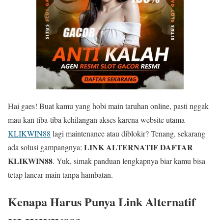
Hai gaes! Buat kamu yang hobi main taruhan online, pasti nggak
mau kan tiba-tiba kehilangan akses karena website utama
KLIKWIN88
lagi maintenance atau diblokir? Tenang, sekarang
LINK ALTERNATIF DAFTAR
ada solusi gampangnya:
KLIKWIN88
. Yuk, simak panduan lengkapnya biar kamu bisa
tetap lancar main tanpa hambatan.
Kenapa Harus Punya Link Alternatif