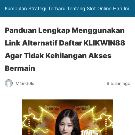
Kumpulan Strategi Terbaru Tentang Slot Online Hari Ini
Panduan Lengkap Menggunakan
Link Alternatif Daftar KLIKWIN88
Agar Tidak Kehilangan Akses
Bermain
M4inG0ls
9 bulan ago