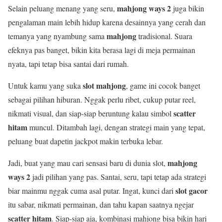
mahjong ways 2
Selain peluang menang yang seru,
juga bikin
pengalaman main lebih hidup karena desainnya yang cerah dan
mahjong
temanya yang nyambung sama
tradisional. Suara
efeknya pas banget, bikin kita berasa lagi di meja permainan
nyata, tapi tetap bisa santai dari rumah.
slot mahjong
Untuk kamu yang suka
, game ini cocok banget
sebagai pilihan hiburan. Nggak perlu ribet, cukup putar reel,
scatter
nikmati visual, dan siap-siap beruntung kalau simbol
hitam
muncul. Ditambah lagi, dengan strategi main yang tepat,
peluang buat dapetin jackpot makin terbuka lebar.
mahjong
Jadi, buat yang mau cari sensasi baru di dunia slot,
ways 2
jadi pilihan yang pas. Santai, seru, tapi tetap ada strategi
slot gacor
biar mainmu nggak cuma asal putar. Ingat, kunci dari
itu sabar, nikmati permainan, dan tahu kapan saatnya ngejar
scatter hitam
. Siap-siap aja, kombinasi mahjong bisa bikin hari