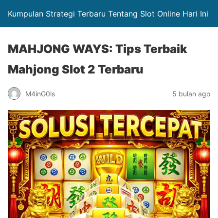
Kumpulan Strategi Terbaru Tentang Slot Online Hari Ini
MAHJONG WAYS: Tips Terbaik
Mahjong Slot 2 Terbaru
M4inG0ls
5 bulan ago