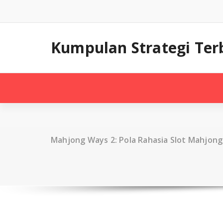
Skip
to
content
Kumpulan Strategi Terb
Mahjong Ways 2: Pola Rahasia Slot Mahjong 