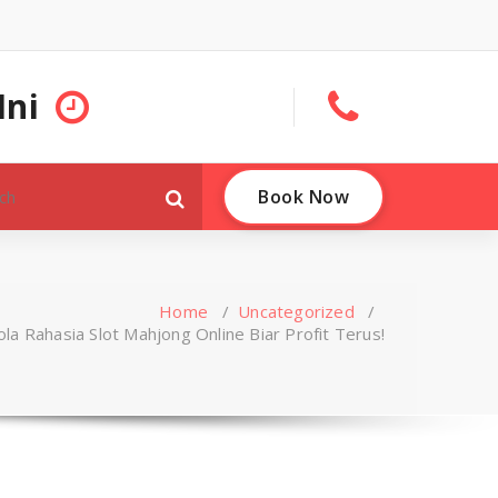
Ini
Book Now
Home
/
Uncategorized
/
a Rahasia Slot Mahjong Online Biar Profit Terus!