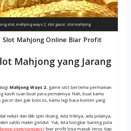
ong slot
,
mahjong ways 2
,
slot gacor
,
slot mahjong
 Slot Mahjong Online Biar Profit
Slot Mahjong yang Jarang
alagi
Mahjong Ways 2
, game slot bertema permainan
ring kasih cuan buat para pemainnya. Nah, buat kamu
 gacor dan gak boncos, kamu lagi baca konten yang
al nekat dan klik spin doang. Ada triknya, ada polanya,
n saldo makin gendut. Yuk, kita bongkar bareng pola
alonco.com/contact/
biar profit bisa masuk terus tiap