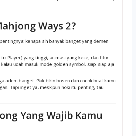
Mahjong Ways 2?
 pentingnya: kenapa sih banyak banget yang demen
o Player) yang tinggi, animasi yang kece, dan fitur
gi kalau udah masuk mode golden symbol, siap-siap aja
 juga adem banget. Gak bikin bosen dan cocok buat kamu
an. Tapi inget ya, meskipun hoki itu penting, tau
jong Yang Wajib Kamu