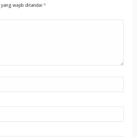
 yang wajib ditandai
*