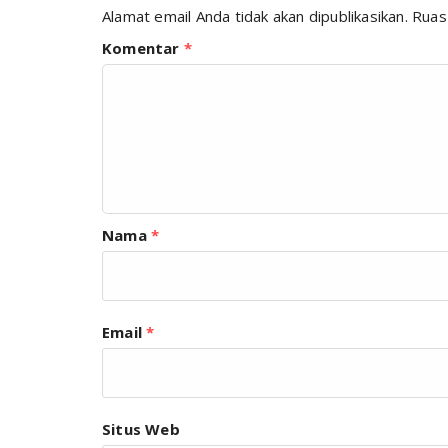
Alamat email Anda tidak akan dipublikasikan.
Ruas
Komentar
*
Nama
*
Email
*
Situs Web