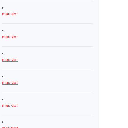
mauslot
mauslot
mauslot
mauslot
mauslot