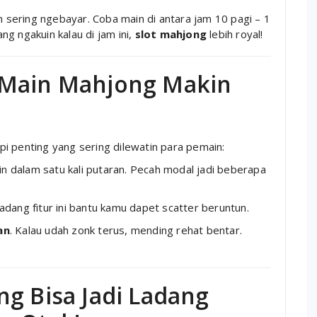
ih sering ngebayar. Coba main di antara jam 10 pagi – 1
g ngakuin kalau di jam ini,
slot mahjong
lebih royal!
 Main Mahjong Makin
api penting yang sering dilewatin para pemain:
l-in dalam satu kali putaran. Pecah modal jadi beberapa
Kadang fitur ini bantu kamu dapet scatter beruntun.
an
. Kalau udah zonk terus, mending rehat bentar.
ng Bisa Jadi Ladang