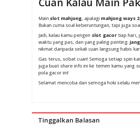
Cuan Kalau Main Pak
Main
slot mahjong
, apalagi
mahjong ways 2
Bukan cuma soal keberuntungan, tapi juga soal 
Jadi, kalau kamu pengen
slot gacor
tiap hari,
waktu yang pas, dan yang paling penting:
jan
nikmat daripada sekali cuan langsung habis ka
Gas terus, sobat cuan! Semoga setiap spin kamu
juga buat share info ini ke temen kamu yang s
pola gacor ini!
Selamat mencoba dan semoga hoki selalu menye
Tinggalkan Balasan