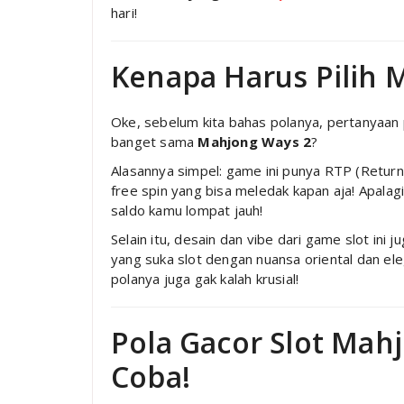
hari!
Kenapa Harus Pilih 
Oke, sebelum kita bahas polanya, pertanyaan
banget sama
Mahjong Ways 2
?
Alasannya simpel: game ini punya RTP (Return t
free spin yang bisa meledak kapan aja! Apala
saldo kamu lompat jauh!
Selain itu, desain dan vibe dari game slot ini
yang suka slot dengan nuansa oriental dan eleg
polanya juga gak kalah krusial!
Pola Gacor Slot Mah
Coba!