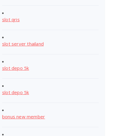
slot qris
slot server thailand
slot depo 5k
slot depo 5k
bonus new member