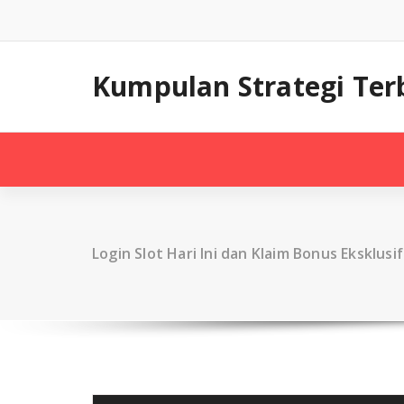
Skip
to
content
Kumpulan Strategi Terb
Login Slot Hari Ini dan Klaim Bonus Eksklusi