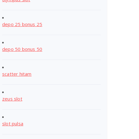
depo 25 bonus 25
depo 50 bonus 50
scatter hitam
zeus slot
slot pulsa