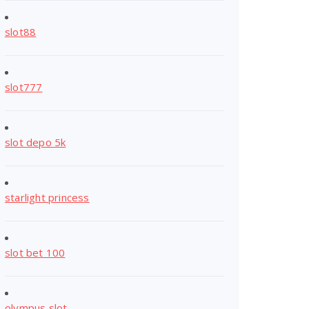
slot88
slot777
slot depo 5k
starlight princess
slot bet 100
olympus slot