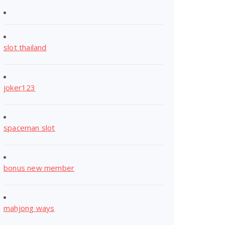
slot thailand
joker123
spaceman slot
bonus new member
mahjong ways