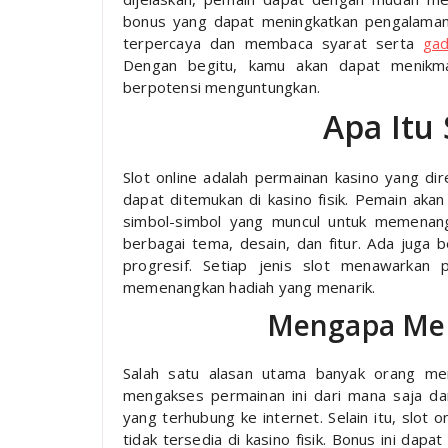
bonus yang dapat meningkatkan pengalaman 
terpercaya dan membaca syarat serta
gad
Dengan begitu, kamu akan dapat menikm
berpotensi menguntungkan.
Apa Itu 
Slot online adalah permainan kasino yang dire
dapat ditemukan di kasino fisik. Pemain a
simbol-simbol yang muncul untuk memenang
berbagai tema, desain, dan fitur. Ada juga be
progresif. Setiap jenis slot menawarkan
memenangkan hadiah yang menarik.
Mengapa Memi
Salah satu alasan utama banyak orang mem
mengakses permainan ini dari mana saja d
yang terhubung ke internet. Selain itu, slot
tidak tersedia di kasino fisik. Bonus ini dap