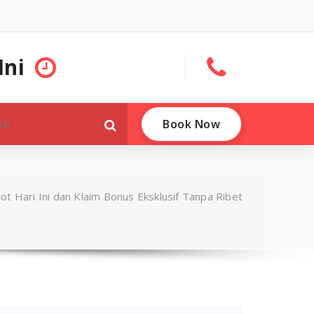
Ini
Book Now
lot Hari Ini dan Klaim Bonus Eksklusif Tanpa Ribet