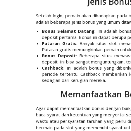
Jenis Bonu
Setelah login, pemain akan dihadapkan pada b
adalah beberapa jenis bonus yang umum ditawar
Bonus Selamat Datang
: Ini adalah bon
deposit pertama. Bonus ini dapat berupa pe
Putaran Gratis
: Banyak situs slot mena
Putaran gratis memungkinkan pemain untuk
Bonus Deposit
: Beberapa situs menawa
deposit. Ini bisa sangat menguntungkan, te
Cashback
: Ini adalah bonus yang diber
periode tertentu. Cashback memberikan 
sebagian dari kerugian mereka.
Memanfaatkan Bo
Agar dapat memanfaatkan bonus dengan baik,
baca syarat dan ketentuan yang menyertai se
waktu atau persyaratan taruhan yang perlu dip
bermain pada slot yang memenuhi syarat unt