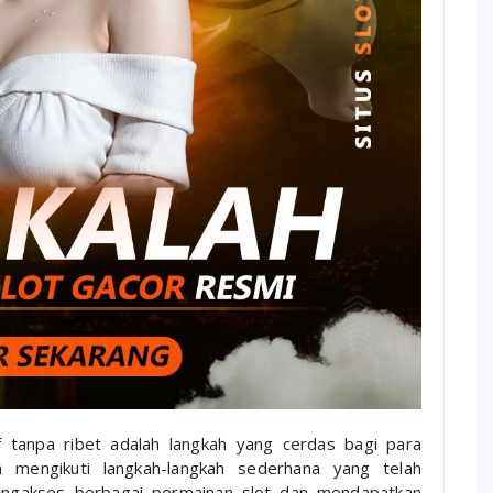
if tanpa ribet adalah langkah yang cerdas bagi para
 mengikuti langkah-langkah sederhana yang telah
engakses berbagai permainan slot dan mendapatkan