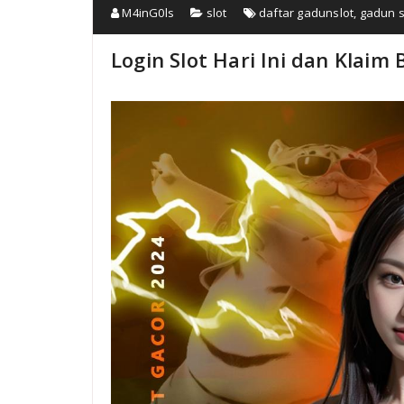
M4inG0ls
slot
daftar gadunslot
,
gadun s
Login Slot Hari Ini dan Klaim