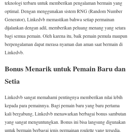
teknologi terbaru untuk memberikan pengalaman bermain yang
optimal. Dengan menggunakan sistem RNG (Random Number
Generator), Linkedvb memastikan bahwa setiap permainan
dijalankan dengan adil, memberikan peluang menang yang setara
bagi semua pemain. Oleh karena itu, baik pemain pemula maupun
berpengalaman dapat merasa nyaman dan aman saat bermain di
Linkedvb.
Bonus Menarik untuk Pemain Baru dan
Setia
Linkedvb sangat memahami pentingnya memberikan nilai lebih
kepada para pemainnya. Bagi pemain baru yang baru pertama
kali bergabung, Linkedvb menawarkan berbagai bonus sambutan
yang sangat menguntungkan. Bonus ini bisa langsung digunakan
untuk bermain berbagai jenis permainan roulette yang tersedia.