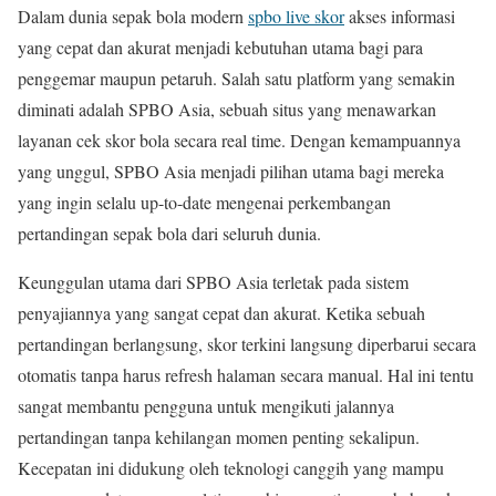
Dalam dunia sepak bola modern
spbo live skor
akses informasi
yang cepat dan akurat menjadi kebutuhan utama bagi para
penggemar maupun petaruh. Salah satu platform yang semakin
diminati adalah SPBO Asia, sebuah situs yang menawarkan
layanan cek skor bola secara real time. Dengan kemampuannya
yang unggul, SPBO Asia menjadi pilihan utama bagi mereka
yang ingin selalu up-to-date mengenai perkembangan
pertandingan sepak bola dari seluruh dunia.
Keunggulan utama dari SPBO Asia terletak pada sistem
penyajiannya yang sangat cepat dan akurat. Ketika sebuah
pertandingan berlangsung, skor terkini langsung diperbarui secara
otomatis tanpa harus refresh halaman secara manual. Hal ini tentu
sangat membantu pengguna untuk mengikuti jalannya
pertandingan tanpa kehilangan momen penting sekalipun.
Kecepatan ini didukung oleh teknologi canggih yang mampu