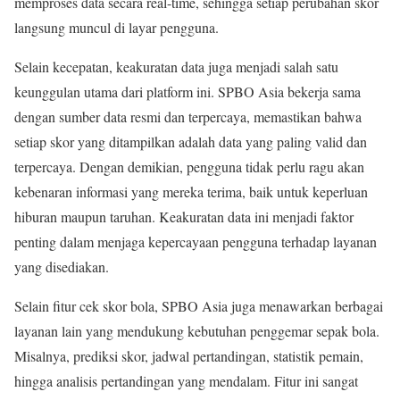
memproses data secara real-time, sehingga setiap perubahan skor
langsung muncul di layar pengguna.
Selain kecepatan, keakuratan data juga menjadi salah satu
keunggulan utama dari platform ini. SPBO Asia bekerja sama
dengan sumber data resmi dan terpercaya, memastikan bahwa
setiap skor yang ditampilkan adalah data yang paling valid dan
terpercaya. Dengan demikian, pengguna tidak perlu ragu akan
kebenaran informasi yang mereka terima, baik untuk keperluan
hiburan maupun taruhan. Keakuratan data ini menjadi faktor
penting dalam menjaga kepercayaan pengguna terhadap layanan
yang disediakan.
Selain fitur cek skor bola, SPBO Asia juga menawarkan berbagai
layanan lain yang mendukung kebutuhan penggemar sepak bola.
Misalnya, prediksi skor, jadwal pertandingan, statistik pemain,
hingga analisis pertandingan yang mendalam. Fitur ini sangat