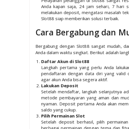
Pelayanan pelanggan di Slot88 sangat re
Anda kapan saja, 24 jam sehari, 7 hari
melakukan deposit, mengatasi masalah tek
Slot88 siap memberikan solusi terbaik.
Cara Bergabung dan Mul
Bergabung dengan Slot88 sangat mudah, dan
Anda dalam waktu singkat. Berikut adalah lang
Daftar Akun di Slot88
Langkah pertama yang perlu Anda lakukan 
pendaftaran dengan data diri yang valid
agar akun Anda bisa segera aktif.
Lakukan Deposit
Setelah mendaftar, langkah selanjutnya a
metode pembayaran yang aman dan mudah
nyaman. Deposit pertama Anda akan memu
saldo yang cukup.
Pilih Permainan Slot
Setelah deposit berhasil, pilih permain
berbagai permainan dengan tema dan fitur 