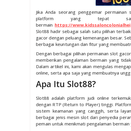
Jika Anda seorang penggemar permainan s
platform yang tepat san
bermain
https://www.kidssaloncolonialhe
Slot88 hadir sebagai salah satu pilihan terba
gacor dengan peluang kemenangan besar. Seb
berbagai keuntungan dan fitur yang membuatn
Dengan berbagai pilihan permainan slot gac
memberikan pengalaman bermain yang tidak 
Dalam artikel ini, kami akan mengulas mengap
online, serta apa saja yang membuatnya unggul
Apa Itu Slot88?
Slot88 adalah platform judi online terkem
dengan RTP (Return to Player) tinggi. Platfo
sistem keamanan yang canggih, serta laya
berbagai jenis mesin slot dari penyedia pera
pemain untuk menikmati pengalaman bermain y