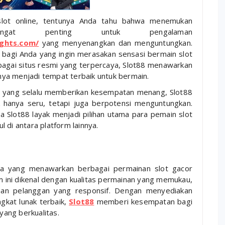
lot online, tentunya Anda tahu bahwa menemukan
gat penting untuk pengalaman
ights.com/
yang menyenangkan dan menguntungkan.
ik bagi Anda yang ingin merasakan sensasi bermain slot
agai situs resmi yang terpercaya, Slot88 menawarkan
ya menjadi tempat terbaik untuk bermain.
or yang selalu memberikan kesempatan menang, Slot88
hanya seru, tetapi juga berpotensi menguntungkan.
a Slot88 layak menjadi pilihan utama para pemain slot
 di antara platform lainnya.
uka yang menawarkan berbagai permainan slot gacor
rm ini dikenal dengan kualitas permainan yang memukau,
nan pelanggan yang responsif. Dengan menyediakan
ngkat lunak terbaik,
Slot88
memberi kesempatan bagi
ang berkualitas.