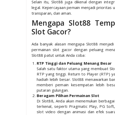
Selain itu, Slot88 juga dikenal dengan integ
legal. Kepercayaan pemain menjadi prioritas 
transparan, dan aman.
Mengapa Slot88 Temp
Slot Gacor?
Ada banyak alasan mengapa Slot88 menjadi p
permainan slot gacor dengan peluang mena
Slot88 patut untuk Anda coba:
RTP Tinggi dan Peluang Menang Besar
Salah satu faktor utama yang membuat Slo
RTP yang tinggi. Return to Player (RTP) 
hadiah lebih besar. Slot88 menawarkan ba
memberi pemain kesempatan lebih bes
putaran gulungan.
Beragam Pilihan Permainan Slot
Di Slot88, Anda akan menemukan berbagai
terkenal, seperti Pragmatic Play, PG Soft,
slot video dengan animasi dan efek sua