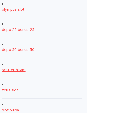
olympus slot
depo 25 bonus 25
depo 50 bonus 50
scatter hitam
zeus slot
slot pulsa