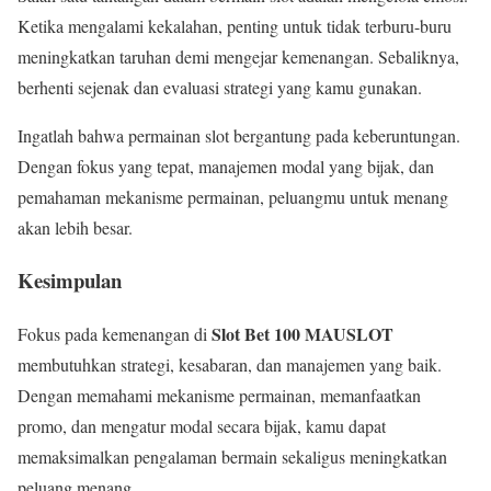
Ketika mengalami kekalahan, penting untuk tidak terburu-buru
meningkatkan taruhan demi mengejar kemenangan. Sebaliknya,
berhenti sejenak dan evaluasi strategi yang kamu gunakan.
Ingatlah bahwa permainan slot bergantung pada keberuntungan.
Dengan fokus yang tepat, manajemen modal yang bijak, dan
pemahaman mekanisme permainan, peluangmu untuk menang
akan lebih besar.
Kesimpulan
Slot Bet 100 MAUSLOT
Fokus pada kemenangan di
membutuhkan strategi, kesabaran, dan manajemen yang baik.
Dengan memahami mekanisme permainan, memanfaatkan
promo, dan mengatur modal secara bijak, kamu dapat
memaksimalkan pengalaman bermain sekaligus meningkatkan
peluang menang.