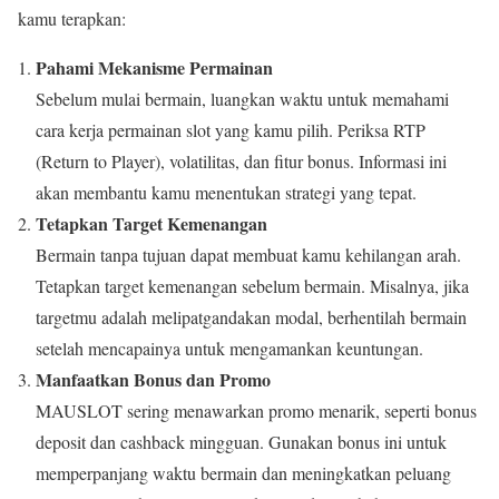
kamu terapkan:
Pahami Mekanisme Permainan
Sebelum mulai bermain, luangkan waktu untuk memahami
cara kerja permainan slot yang kamu pilih. Periksa RTP
(Return to Player), volatilitas, dan fitur bonus. Informasi ini
akan membantu kamu menentukan strategi yang tepat.
Tetapkan Target Kemenangan
Bermain tanpa tujuan dapat membuat kamu kehilangan arah.
Tetapkan target kemenangan sebelum bermain. Misalnya, jika
targetmu adalah melipatgandakan modal, berhentilah bermain
setelah mencapainya untuk mengamankan keuntungan.
Manfaatkan Bonus dan Promo
MAUSLOT sering menawarkan promo menarik, seperti bonus
deposit dan cashback mingguan. Gunakan bonus ini untuk
memperpanjang waktu bermain dan meningkatkan peluang