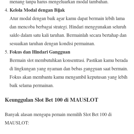
menang tanpa harus mengeluarkan modal tambahan.
Kelola Modal dengan Bijak
Atur modal dengan baik agar kamu dapat bermain lebih lama
dan mencoba berbagai strategi. Hindari menggunakan seluruh
saldo dalam satu kali taruhan. Bermainlah secara bertahap dan
sesuaikan taruhan dengan kondisi permainan.
Fokus dan Hindari Gangguan
Bermain slot membutuhkan konsentrasi. Pastikan kamu berada
di lingkungan yang nyaman dan bebas gangguan saat bermain.
Fokus akan membantu kamu mengambil keputusan yang lebih
baik selama permainan.
Keunggulan Slot Bet 100 di MAUSLOT
Banyak alasan mengapa pemain memilih Slot Bet 100 di
MAUSLOT: