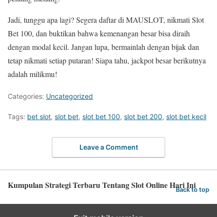
Jadi, tunggu apa lagi? Segera daftar di MAUSLOT, nikmati Slot
Bet 100, dan buktikan bahwa kemenangan besar bisa diraih
dengan modal kecil. Jangan lupa, bermainlah dengan bijak dan
tetap nikmati setiap putaran! Siapa tahu, jackpot besar berikutnya
adalah milikmu!
Categories:
Uncategorized
Tags:
bet slot
,
slot bet
,
slot bet 100
,
slot bet 200
,
slot bet kecil
Leave a Comment
Kumpulan Strategi Terbaru Tentang Slot Online Hari Ini
Back to top