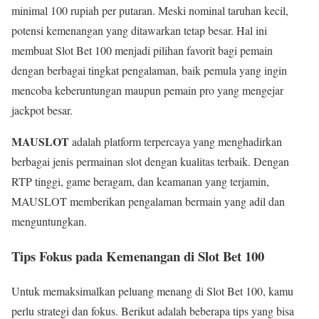
minimal 100 rupiah per putaran. Meski nominal taruhan kecil,
potensi kemenangan yang ditawarkan tetap besar. Hal ini
membuat Slot Bet 100 menjadi pilihan favorit bagi pemain
dengan berbagai tingkat pengalaman, baik pemula yang ingin
mencoba keberuntungan maupun pemain pro yang mengejar
jackpot besar.
MAUSLOT
adalah platform terpercaya yang menghadirkan
berbagai jenis permainan slot dengan kualitas terbaik. Dengan
RTP tinggi, game beragam, dan keamanan yang terjamin,
MAUSLOT memberikan pengalaman bermain yang adil dan
menguntungkan.
Tips Fokus pada Kemenangan di Slot Bet 100
Untuk memaksimalkan peluang menang di Slot Bet 100, kamu
perlu strategi dan fokus. Berikut adalah beberapa tips yang bisa