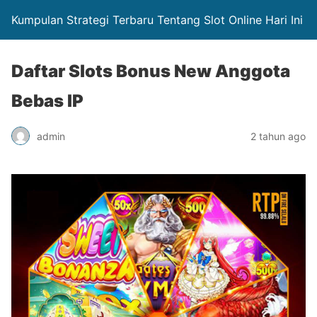
Kumpulan Strategi Terbaru Tentang Slot Online Hari Ini
Daftar Slots Bonus New Anggota
Bebas IP
admin
2 tahun ago