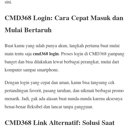
sini.
CMD368 Login: Cara Cepat Masuk dan
Mulai Bertaruh
Buat kamu yang udah punya akun, langkah pertama buat mulai
cmd368 login
main tentu saja
. Proses login di CMD368 gampang
banget dan bisa dilakukan lewat berbagai perangkat, mulai dari
komputer sampai smartphone.
Dengan login yang cepat dan aman, kamu bisa langsung cek
pertandingan favorit, pasang taruhan, dan nikmati berbagai promo
menarik. Jadi, gak ada alasan buat nunda-nunda karena aksesnya
benar-benar fleksibel dan lancar tanpa gangguan.
CMD368 Link Alternatif: Solusi Saat