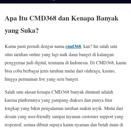
Apa Itu CMD368 dan Kenapa Banyak
yang Suka?
cmd368
Kamu pasti pernah dengar nama
, kan? Ini salah satu
situs taruhan online yang lagi naik daun banget di kalangan
penggemar judi digital, terutama di Indonesia. Di CMD368, kamu
bisa coba berbagai jenis taruhan mulai dari olahraga, kasino,
hingga permainan live yang seru banget.
Salah satu alasan kenapa CMD368 banyak diminati adalah
karena platformnya yang gampang diakses dan punya fitur
lengkap yang bikin pengalaman taruhan makin asyik. Mulai dari
desain yang user-friendly sampai layanan customer support yang
responsif, semua dibuat supaya kamu nyaman dan betah main di