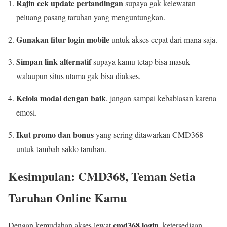
Rajin cek update pertandingan
supaya gak kelewatan
peluang pasang taruhan yang menguntungkan.
Gunakan fitur login mobile
untuk akses cepat dari mana saja.
Simpan link alternatif
supaya kamu tetap bisa masuk
walaupun situs utama gak bisa diakses.
Kelola modal dengan baik
, jangan sampai kebablasan karena
emosi.
Ikut promo dan bonus
yang sering ditawarkan CMD368
untuk tambah saldo taruhan.
Kesimpulan: CMD368, Teman Setia
Taruhan Online Kamu
cmd368 login
Dengan kemudahan akses lewat
, ketersediaan