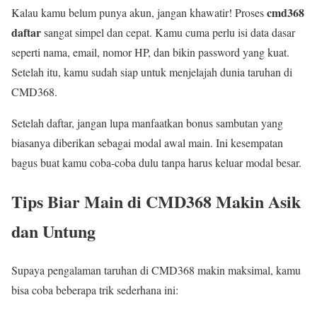
cmd368
Kalau kamu belum punya akun, jangan khawatir! Proses
daftar
sangat simpel dan cepat. Kamu cuma perlu isi data dasar
seperti nama, email, nomor HP, dan bikin password yang kuat.
Setelah itu, kamu sudah siap untuk menjelajah dunia taruhan di
CMD368.
Setelah daftar, jangan lupa manfaatkan bonus sambutan yang
biasanya diberikan sebagai modal awal main. Ini kesempatan
bagus buat kamu coba-coba dulu tanpa harus keluar modal besar.
Tips Biar Main di CMD368 Makin Asik
dan Untung
Supaya pengalaman taruhan di CMD368 makin maksimal, kamu
bisa coba beberapa trik sederhana ini: