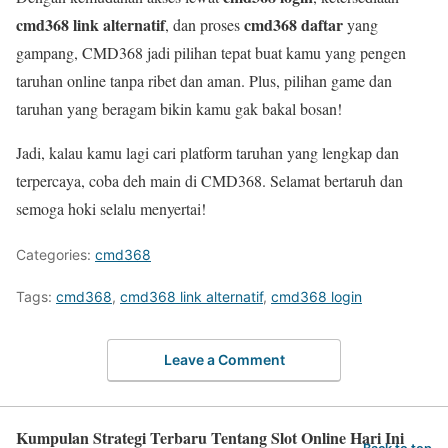
cmd368 link alternatif
cmd368 daftar
, dan proses
yang
gampang, CMD368 jadi pilihan tepat buat kamu yang pengen
taruhan online tanpa ribet dan aman. Plus, pilihan game dan
taruhan yang beragam bikin kamu gak bakal bosan!
Jadi, kalau kamu lagi cari platform taruhan yang lengkap dan
terpercaya, coba deh main di CMD368. Selamat bertaruh dan
semoga hoki selalu menyertai!
Categories:
cmd368
Tags:
cmd368
,
cmd368 link alternatif
,
cmd368 login
Leave a Comment
Kumpulan Strategi Terbaru Tentang Slot Online Hari Ini