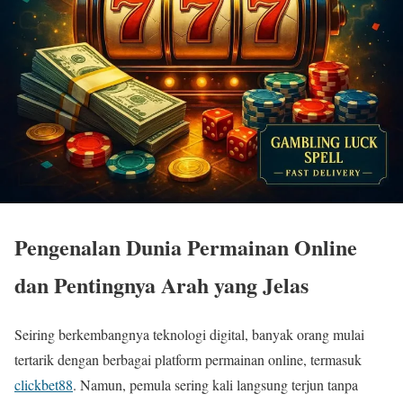
Pengenalan Dunia Permainan Online
dan Pentingnya Arah yang Jelas
Seiring berkembangnya teknologi digital, banyak orang mulai
tertarik dengan berbagai platform permainan online, termasuk
clickbet88
. Namun, pemula sering kali langsung terjun tanpa