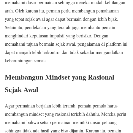
memahami dasar permainan sehingga mereka mudah kehilangan
arah. Oleh karena itu, pemain perlu membangun pemahaman
yang tepat sejak awal agar dapat bermain dengan lebih bijak.
Selain itu, pendekatan yang terarah juga membantu pemain
menghindari keputusan impulsif yang berisiko. Dengan
memahami tujuan bermain sejak awal, pengalaman di platform ini
dapat menjadi lebih terkontrol dan tidak sekadar mengandalkan
keberuntungan semata.
Membangun Mindset yang Rasional
Sejak Awal
Agar permainan berjalan lebih terarah, pemain pemula harus
membangun mindset yang rasional terlebih dahulu. Mereka perlu
memahami bahwa setiap permainan memiliki unsur peluang
sehingga tidak ada hasil yang bisa dijamin. Karena itu, pemain