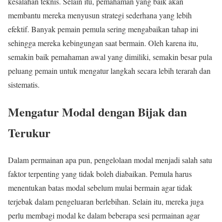
kesalahan teknis. Selain itu, pemahaman yang baik akan
membantu mereka menyusun strategi sederhana yang lebih
efektif. Banyak pemain pemula sering mengabaikan tahap ini
sehingga mereka kebingungan saat bermain. Oleh karena itu,
semakin baik pemahaman awal yang dimiliki, semakin besar pula
peluang pemain untuk mengatur langkah secara lebih terarah dan
sistematis.
Mengatur Modal dengan Bijak dan
Terukur
Dalam permainan apa pun, pengelolaan modal menjadi salah satu
faktor terpenting yang tidak boleh diabaikan. Pemula harus
menentukan batas modal sebelum mulai bermain agar tidak
terjebak dalam pengeluaran berlebihan. Selain itu, mereka juga
perlu membagi modal ke dalam beberapa sesi permainan agar