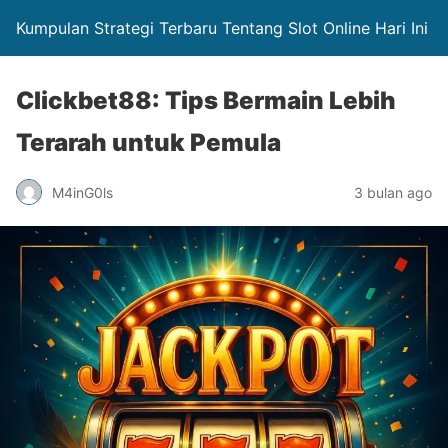
Kumpulan Strategi Terbaru Tentang Slot Online Hari Ini
Clickbet88: Tips Bermain Lebih
Terarah untuk Pemula
M4inG0ls
3 bulan ago