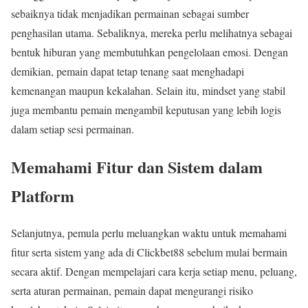
sebaiknya tidak menjadikan permainan sebagai sumber
penghasilan utama. Sebaliknya, mereka perlu melihatnya sebagai
bentuk hiburan yang membutuhkan pengelolaan emosi. Dengan
demikian, pemain dapat tetap tenang saat menghadapi
kemenangan maupun kekalahan. Selain itu, mindset yang stabil
juga membantu pemain mengambil keputusan yang lebih logis
dalam setiap sesi permainan.
Memahami Fitur dan Sistem dalam
Platform
Selanjutnya, pemula perlu meluangkan waktu untuk memahami
fitur serta sistem yang ada di Clickbet88 sebelum mulai bermain
secara aktif. Dengan mempelajari cara kerja setiap menu, peluang,
serta aturan permainan, pemain dapat mengurangi risiko