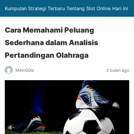
Kumpulan Strategi Terbaru Tentang Slot Online Hari Ini
Cara Memahami Peluang
Sederhana dalam Analisis
Pertandingan Olahraga
M4inG0ls
3 bulan ago