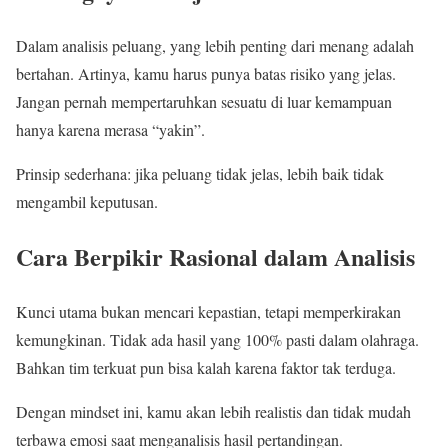
Dalam analisis peluang, yang lebih penting dari menang adalah
bertahan. Artinya, kamu harus punya batas risiko yang jelas.
Jangan pernah mempertaruhkan sesuatu di luar kemampuan
hanya karena merasa “yakin”.
Prinsip sederhana: jika peluang tidak jelas, lebih baik tidak
mengambil keputusan.
Cara Berpikir Rasional dalam Analisis
Kunci utama bukan mencari kepastian, tetapi memperkirakan
kemungkinan. Tidak ada hasil yang 100% pasti dalam olahraga.
Bahkan tim terkuat pun bisa kalah karena faktor tak terduga.
Dengan mindset ini, kamu akan lebih realistis dan tidak mudah
terbawa emosi saat menganalisis hasil pertandingan.