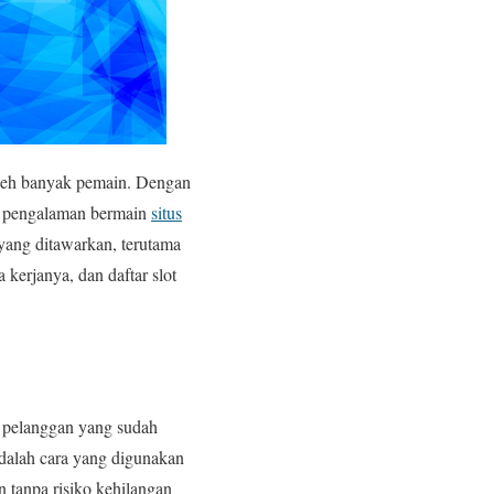
 oleh banyak pemain. Dengan
n pengalaman bermain
situs
 yang ditawarkan, terutama
 kerjanya, dan daftar slot
u pelanggan yang sudah
adalah cara yang digunakan
tanpa risiko kehilangan