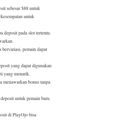
sit sebesar $88 untuk
erkesempatan untuk
 deposit pada slot tertentu.
warkan.
 bervariasi, pemain dapat
posit yang dapat digunakan
ti yang menarik.
ka menawarkan bonus tanpa
deposit untuk pemain baru.
osit di PlayOjo bisa