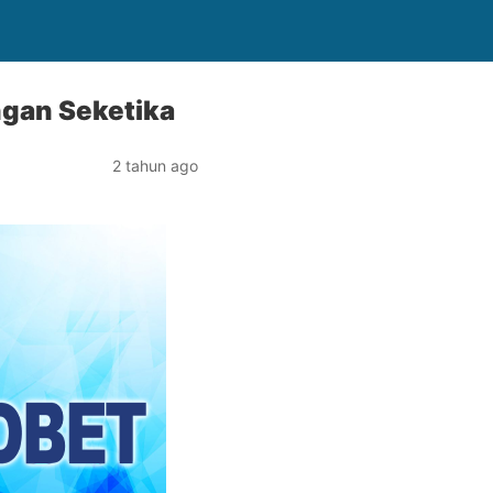
ngan Seketika
2 tahun ago