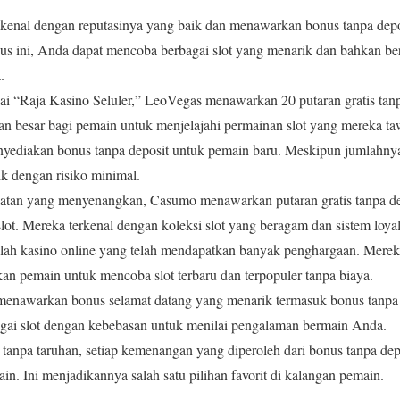
dikenal dengan reputasinya yang baik dan menawarkan bonus tanpa depo
s ini, Anda dapat mencoba berbagai slot yang menarik dan bahkan b
.
ai “Raja Kasino Seluler,” LeoVegas menawarkan 20 putaran gratis tanpa
n besar bagi pemain untuk menjelajahi permainan slot yang mereka ta
nyediakan bonus tanpa deposit untuk pemain baru. Meskipun jumlahnya
k dengan risiko minimal.
atan yang menyenangkan, Casumo menawarkan putaran gratis tanpa de
ot. Mereka terkenal dengan koleksi slot yang beragam dan sistem loyal
alah kasino online yang telah mendapatkan banyak penghargaan. Mere
n pemain untuk mencoba slot terbaru dan terpopuler tanpa biaya.
 menawarkan bonus selamat datang yang menarik termasuk bonus tanpa 
gai slot dengan kebebasan untuk menilai pengalaman bermain Anda.
s tanpa taruhan, setiap kemenangan yang diperoleh dari bonus tanpa dep
ain. Ini menjadikannya salah satu pilihan favorit di kalangan pemain.